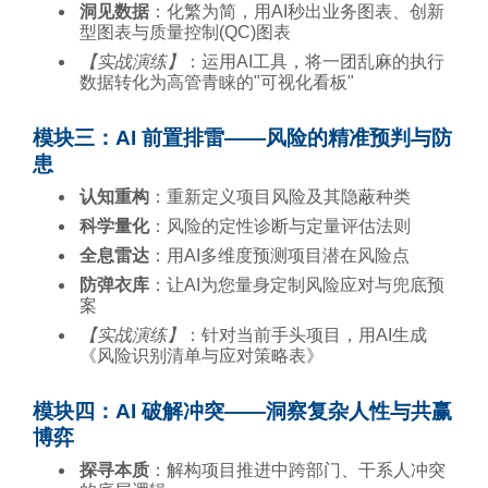
洞见数据
：化繁为简，用AI秒出业务图表、创新
型图表与质量控制(QC)图表
【实战演练】
：运用AI工具，将一团乱麻的执行
数据转化为高管青睐的"可视化看板"
模块三：AI 前置排雷——风险的精准预判与防
患
认知重构
：重新定义项目风险及其隐蔽种类
科学量化
：风险的定性诊断与定量评估法则
全息雷达
：用AI多维度预测项目潜在风险点
防弹衣库
：让AI为您量身定制风险应对与兜底预
案
【实战演练】
：针对当前手头项目，用AI生成
《风险识别清单与应对策略表》
模块四：AI 破解冲突——洞察复杂人性与共赢
博弈
探寻本质
：解构项目推进中跨部门、干系人冲突