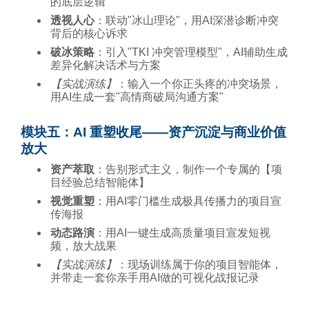
的底层逻辑
透视人心
：联动"冰山理论"，用AI深潜诊断冲突
背后的核心诉求
破冰策略
：引入"TKI 冲突管理模型"，AI辅助生成
差异化解决话术与方案
【实战演练】
：输入一个你正头疼的冲突场景，
用AI生成一套"高情商破局沟通方案"
模块五：AI 重塑收尾——资产沉淀与商业价值
放大
资产萃取
：告别形式主义，制作一个专属的【项
目经验总结智能体】
视觉重塑
：用AI零门槛生成极具传播力的项目宣
传海报
动态路演
：用AI一键生成高质量项目宣发短视
频，放大战果
【实战演练】
：现场训练属于你的项目智能体，
并带走一套你亲手用AI做的可视化战报记录