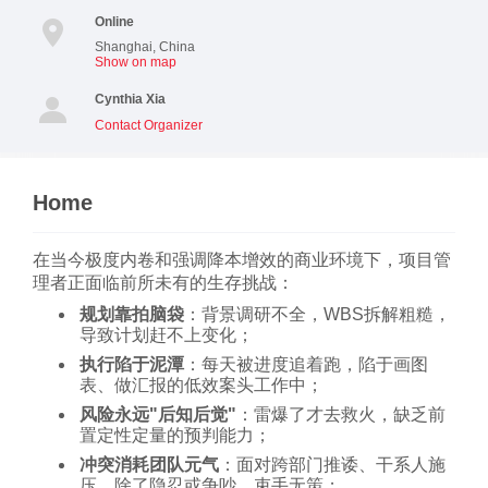
Online
Shanghai
,
China
Show on map
Cynthia Xia
Contact Organizer
Home
在当今极度内卷和强调降本增效的商业环境下，项目管
理者正面临前所未有的生存挑战：
规划靠拍脑袋
：背景调研不全，WBS拆解粗糙，
导致计划赶不上变化；
执行陷于泥潭
：每天被进度追着跑，陷于画图
表、做汇报的低效案头工作中；
风险永远"后知后觉"
：雷爆了才去救火，缺乏前
置定性定量的预判能力；
冲突消耗团队元气
：面对跨部门推诿、干系人施
压，除了隐忍或争吵，束手无策；