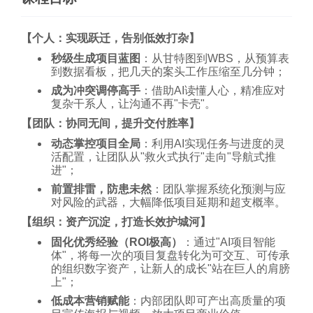
【个人：实现跃迁，告别低效打杂】
秒级生成项目蓝图
：从甘特图到WBS，从预算表
到数据看板，把几天的案头工作压缩至几分钟；
成为冲突调停高手
：借助AI读懂人心，精准应对
复杂干系人，让沟通不再"卡壳"。
【团队：协同无间，提升交付胜率】
动态掌控项目全局
：利用AI实现任务与进度的灵
活配置，让团队从"救火式执行"走向"导航式推
进"；
前置排雷，防患未然
：团队掌握系统化预测与应
对风险的武器，大幅降低项目延期和超支概率。
【组织：资产沉淀，打造长效护城河】
固化优秀经验（ROI极高）
：通过"AI项目智能
体"，将每一次的项目复盘转化为可交互、可传承
的组织数字资产，让新人的成长"站在巨人的肩膀
上"；
低成本营销赋能
：内部团队即可产出高质量的项