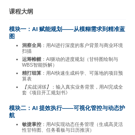
课程大纲
模块一：AI 赋能规划——从模糊需求到精准蓝
图
洞察全局
：用AI进行深度的客户背景与商业环境
扫描
运筹帷幄
：AI驱动的进度规划（甘特图绘制与
WBS智能拆解）
精打细算
：用AI快速生成科学、可落地的项目预
算表
【实战演练】
：输入真实业务背景，用AI完成全
套《项目开工规划书》
模块二：AI 提效执行——可视化管控与动态护
航
敏捷掌控
：用AI实现动态任务管理（生成高灵活
性甘特图、任务看板与日历推演）